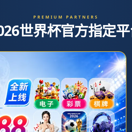
2026世界杯外围赛的关键