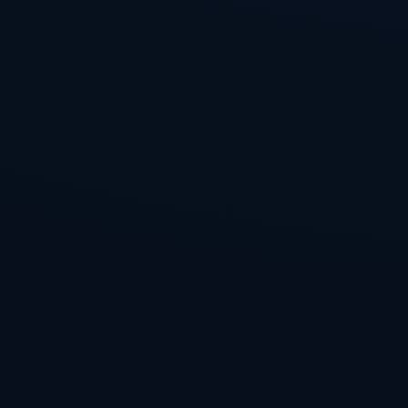
一个典
球；然
位，抢
“球队
门将与