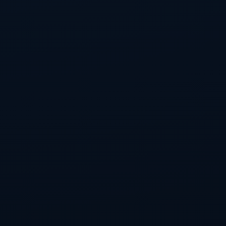
非联赛超级巨星，但凭借稳定发挥贡献了不少进
极高的后腰。他在90分钟内不断修补队友的失
外界用进球数评估价值时，主教练却毫不犹豫地将