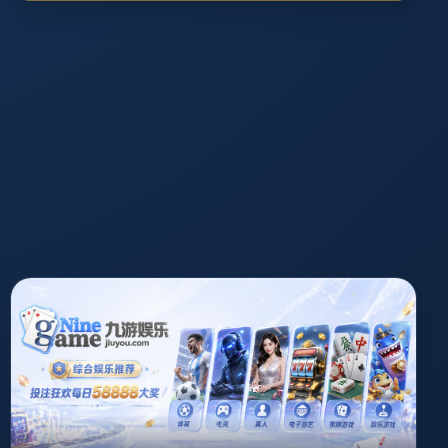
次数：
返回列表
在悄然改写世界足坛的权力格局。与正赛不同，外围
复证明自己价值的舞台。谁能在高密度比赛里稳定
杯的真正门票。这些关键球员并非只有数据耀眼的
直接左右着外围赛的走势。