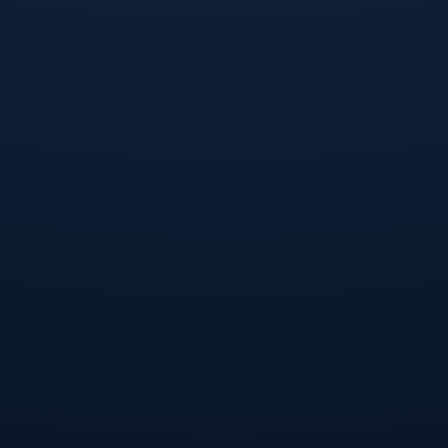
心 前锋与攻击型中场的双重驱动
26世界杯外围赛中，进攻核心依旧是媒体和球迷关注的焦点。许
造高质量机会来提高出线概率。现代足球已经从单一的“嫁给中锋
攻击型中场作为进攻“第二发动机”。这些球员既要能在半空间接
区预选赛为例，不少传统强队都拥有世界级的锋线球员，但真正
透的创造型球员。在对阵密集防守球队时，锋线球员的跑动再积
，进攻就容易陷入“团团围攻却无从下脚”的尴尬局面。兼具视野
影响节奏的关键角色。
层面看，不同洲际的外围赛节奏和对抗强度存在差异，这也塑造
防转换频繁，速度型边锋加上具备远射能力的前腰更受重视；而