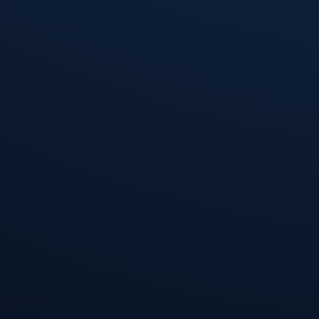
进攻核
在20
他们创
始依赖
门。
以南美
联与穿
的把握
下即刻
从战术
快、攻