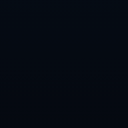
为了更具体地呈现用户评价背后的逻辑，可以看一个简化的
案例。某用户在世界杯期间同时体验了A、B两个买球入
口。A入口首页就有显眼的世界杯专区，注册仅需手机号与
验证码，充值后十分钟内便完成第一笔投注。整个过程顺
畅，但该用户在评价中提到A的赛事资讯较为简单，主要依
靠自己外部查资料，因此打出的评价是“体验友好但数据一
般”。相比之下，B入口在数据分析上做得更好，不仅有球队
资料，还有实时统计图表；然而B在提款阶段要求多次身份
核验，审核时间超过24小时，且客服回应缓慢。最终，该用
户的总结是 “A更适合新手快速参与 B适合有经验但需要更
强耐心的玩家”。这个案例说明，用户评价往往是对多重维
度的综合权衡，而不是单一因素决定。
综合大量用户评价后，可以提炼出对于世界杯买球入口的几
项关键标准。其一是可验证的安全与资金保障 包括合法资
质、加密技术、清晰的资金管理说明 等。其二是清晰易用
的交互体验 从入口导航到投注确认，再到订单查询，都应
尽量减少不必要步骤与误操作空间。其三是透明的规则与公
开的信息 不论是赔率变动、活动参与条件还是提款条件，
都应在用户操作前说明清楚，避免事后产生争议。其四是稳
定的技术与周到的客服 在高峰期保证系统不瘫痪、盘口不