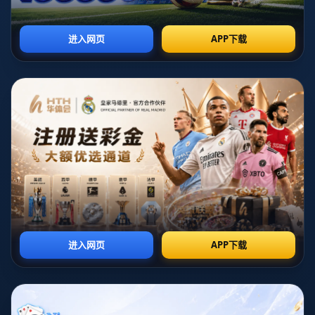
从用户评价整体来看，安全与合规几乎是所有讨论的起点。
许多用户第一次接触世界杯买球入口时，最在意的就是账号
与资金是否安全，比如有没有完善的实名认证流程、登陆是
否支持动态验证码、是否具备加密传输与风控系统。一部分
用户在评价中提到，自己曾在“小站点”遭遇过提款拖延甚至
无法到账的情况，这类负面经历让他们在后续选择时格外谨
慎，更倾向于进入拥有清晰资质介绍、公开隐私政策、出入
金规则透明的平台。由此可见，在用户心中，安全感是进入
任何世界杯买球入口之前的第一道门槛，只有通过这道门
槛，后续的玩法和活动才有意义。