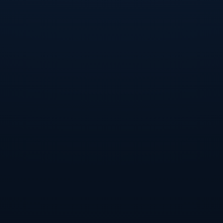
心理门槛。
在体验层面，赛事数据与赔率信息也是评价集中出现的关键
词。用户普遍喜欢赛事信息更新及时、赔率变动透明的平
台。一些评价中提到，有的平台会在开赛前提供球队近况、
交战记录、伤停信息等基础数据，并在盘面旁给出简要的统
计说明，帮助用户做出相对理性的判断。对比之下，缺少数
据支撑、仅简单罗列球队和赔率的入口，被不少用户认为
“更像是纯运气下注”，难以形成信任。值得注意的是，部分
经验丰富的玩家还会比较不同入口的赔率差异，评价其“水
位是否合理”“返还率是否清晰”，他们倾向于选择长期赔率稳
定、变动逻辑清楚的平台，而不是短期给出极端赔率吸引流
量的渠道。
谈到用户评价，充值与提款体验是绕不过去的核心议题。在
关于世界杯买球入口的评论区里，很多人都会详细描述自己
的资金流转经历，包括充值到账时间、是否收取额外手续
费、提款审核是否严格但高效。一些平台因“提款到账快、
无隐性收费”而获得大量好评，用户甚至会附上时间截图，
强调从申请到到账只用了几十分钟。相反，那些存在审核时
间不透明、要求反复提交材料甚至额度突然受限的入口，被
视为“高风险区”，相关负面评价往往被广泛转发。通过对这