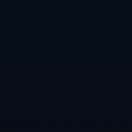
善用数据工具 但不要依赖所谓内幕和剧本
世界杯期间 网络上到处充斥着稳单 内幕 剧本这些词 很多刚
接触投注的人容易被吸引 以为只要跟单就能稳赢 高手的经
验则刚好相反 他们更信任公开的数据和自己的判断 而不是
来源不明的信息 现在有不少数据网站 提供射门次数 预期进
球xG 场均控球率 关键传球等深入统计 高手会用这些数据去
验证直观印象 比如一支球队连赢两场 但xG始终劣于对手 说
明赢球有不少运气成分 下一场遇到真正强敌时就值得警惕
反之 如果球队连续不胜 却在关键数据上占优 那就有可能迎
来反弹的节点 这种基于数据的冷静判断 比任何所谓内幕都
更可靠