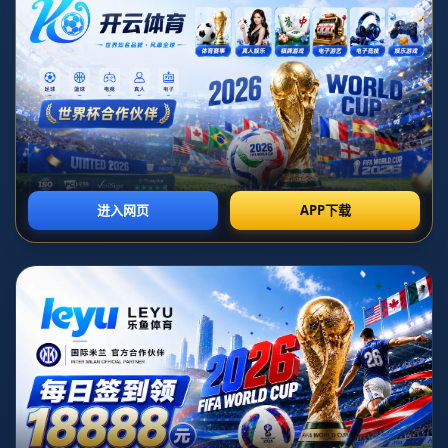
世界杯买球高手经验分享 精准押注秘诀
每逢世界杯 无论是老球迷还是新玩家 都很容易被铺天盖地
的赛前分析和所谓内幕消息冲昏头脑 真正的买球高手反而
显得很安静 他们不靠运气 更不会盲目跟风 而是用一套相对
稳定的思路 让自己在漫长的赛事周期中保持理性和优势 如
果你也想在世界杯投注中少走弯路 不妨先放下神秘滤镜 从
这些可复制的经验出发 去打造自己的精准押注策略
看懂赔率背后的信息 而不是只看谁赢
很多新手以为世界杯买球就是简单猜胜平负 但真正的核心
是读懂赔率背后隐藏的概率和市场态度 赔率并不是凭空生
成 而是博彩公司在综合球队实力 热度 资金流向后给出的价
格 对高手来说 每一组数据都是一种信号 比如一支传统强队
对阵实力一般的对手 初始赔率给出的客胜高于大众预期 而
后随着资金大量涌入 赔率变化却不明显 这往往意味着机构
对强队并未过度看好 此时盲目重仓热门就很危险 高手更关
心的是赔率是否合理 是否与基本面匹配 一旦发现数据与常
识明显背离 就会选择谨慎甚至放弃这场比赛而不是硬压一
边
基本面分析是基础 但要学会抓关键变量