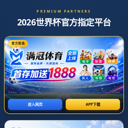
NEWS
新闻中心
世界杯买球高手经验分享：精准押注秘诀
2026-08-05T06:30:21+08:00
浏览次数：
返回列表