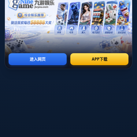
情绪是最大敌人 控制盘口不是 控制自己才是
真正的世界杯买球高手 往往都有一个共同特征 就是极度克
制 很多人之所以久赌必输 并不是看不懂球 而是心态彻底失
控 比如连续两场爆冷后就加大注码想要翻本 看到热门球队
进球前的几次威胁进攻 就冲动地加注买更多进球 高手的做