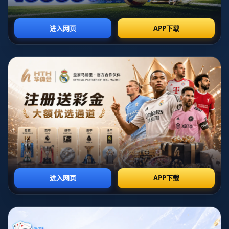
所谓精准押注 并不是把所有数据都看一遍 而是找到真正影
响比赛走势的关键点 世界杯这种短期高强度赛事 球队状态
远比名气重要 高手在做赛前分析时 会把精力集中在几个方
面 第一是赛程与体能消耗 比如某支球队连续奔波跨洲作战
恢复时间明显短于对手 即使纸面实力占优 也很难打出压倒
性优势 第二是阵容完整度 含金量高的主力中后卫伤停 往往
比前锋缺阵更致命 这会直接左右大小球和盘口方向 第三是
战术匹配 有些球队擅长控球 有些依赖反击 一旦遇到克制自
己的风格 强队翻车也并不稀奇 高手会用有限的信息去判断
哪些因素是决定性 哪些只是噪音 从而避免被冗余数据牵着
走