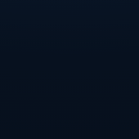
以某届世界杯小组赛一场热门大战为例 传统强队A对阵黑马
球队B 初始盘口给到A让一球 球迷舆论一边倒看好A轻松取
胜 但有经验的玩家会从细节入手 发现几个微妙点 首先 A队
已经提前出线 这场只关系小组头名 而B队还需至少拿分才
能确保晋级 从战意层面看 B更足 其次 A队主力中场累积黄
牌停赛 主教练在赛前发布会上公开表示会轮换 给替补机会
第三 通过前两轮数据可以看到 B队防守非常纪律性强 且反
击效率不低 面对压上进攻的对手很有威胁 在这种背景下 单