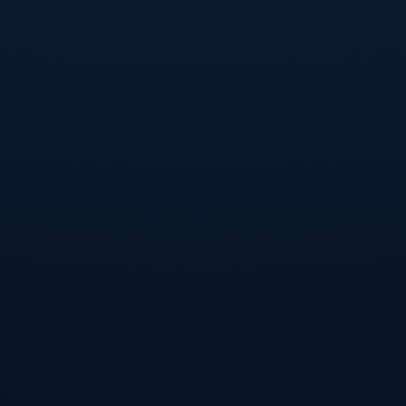
法恰恰相反 他们会在世界杯开始前就设定好总预算 单场投
注上限以及止损线 只要触发止损 当天或当轮直接停止下注
不再用情绪驱动决策 另外 在连赢的情况下同样危险 容易产
生技术幻觉 误以为自己已经洞悉一切 从而开始压那些自己
根本没研究过的场次 高手会严格区分研究充分的比赛和纯
娱乐的投注 前者可以理性下注 后者最多象征性小玩 不会混
为一谈
案例演示 高手是如何避坑和精准押注的