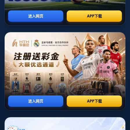
每逢世界杯，除了守在屏幕前为主队呐喊，不少球迷更希望
通过世界杯竞猜平台参与到比赛的每一分每一秒之中。相比
传统“押胜负看结果”的方式，如今的多人互动玩法让观赛变
成一场实时参与的社交盛宴：你不仅是在猜比分，更是在与
朋友、陌生球迷一起博弈、协作和互相调侃。正是这种强参
与感和即时反馈，让世界杯竞猜从单一娱乐升级为一种带有
策略、社交与数据分析色彩的复合体验。
围绕世界杯竞猜平台的多人互动玩法，核心在于“人”而不是
“注”。传统玩法把重心放在赔率和赛果上，而多人参与机制
则强调实时沟通、团队协作和群体心理。一个完善的平台，
会在赛前、赛中和赛后三个阶段提供不同的玩法与互动通
道，使用户在整个赛事周期中保持粘性。从房间制竞猜、好
友团战到弹幕互动、排行榜竞赛，再到社区化战术讨论，多
层次的设计让足球迷与“竞猜玩家”这两个身份逐渐合而为
一。
先看最基础的多人房间玩法，这是世界杯竞猜平台的入门形