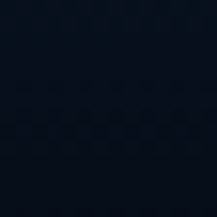
一个典型案例是某届世界杯小组赛期间，平台为热门比赛推
出了“十分钟冲刺房”。房间最多容纳100人，每10分钟为一
个周期，集中开放多个赛中竞猜选项。玩家在倒计时中疯狂
发表观点：“这节奏看起来要变慢了”“主队明显压上”“替补中
锋刚上场，头球机会要来了”。最终，房间内形成几种主流
判断，少数人甚至会选择与主流对赌，享受高赔率和心理上
的“逆风翻盘”快感。数据显示，在这种高频互动的模式下，