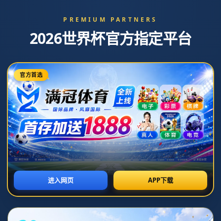
NEWS
新闻中心
世界杯外围平台下注技巧与趋势探讨
2026-08-06T06:30:24+08:00
浏览次数：
返回列表