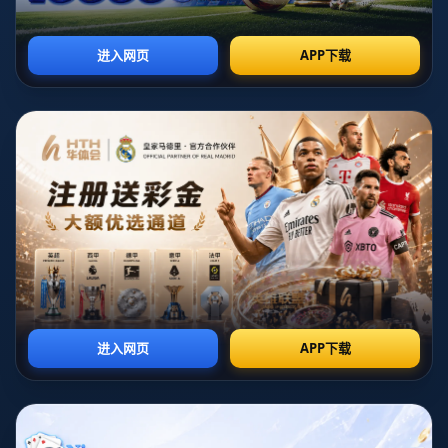
世界杯外围平台最大的特点之一,就是信息极度集中却又高
度不对称。热门球队的新闻、伤病、训练情况广泛传播,而
一些中下游球队的情报却非常有限。这种信息不均衡,往往
被平台通过让球盘口与赔率及时反映,例如强队面对弱队时,
初盘可能是让一球或一球半,但随着资金倾斜,盘口会被迅速
修正。很多新手看到热门球队就毫不犹豫追捧,却忽视了盘
口本身已经将大部分“强弱差距”提前计入价格,在心理层面产