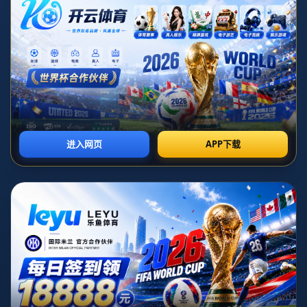
世界杯外围平台下注技巧与趋势深度解析指南
在四年一次的世界杯周期里,外围平台上的盘口波动、赔率
变化以及玩家情绪往往比赛场本身更为激烈。对于希望在世
界杯外围平台中理性下注的玩家而言,不仅要了解球队和球
星,更要洞察背后的数据逻辑与市场趋势。真正拉开差距的,
从来不是一两场的运气,而是系统化的分析方法与稳健的资
金管理。因此,围绕世界杯这一特殊赛事环境,从下注技巧与
行业趋势两个维度进行梳理,能帮助玩家在享受赛事激情的
同时,尽量降低决策失误带来的风险。
世界杯盘口特点与信息不对称现象