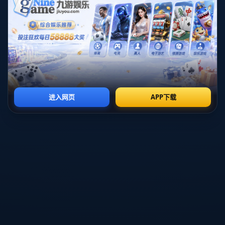
对于任何一款世界杯比分入口应用而言，实时性与准确性是
生存底线。延迟几十秒甚至几分钟的比分更新，会极大影响
用户信任感。在技术架构上，应通过多源数据聚合和低延迟
推送机制，确保比分、红黄牌、点球等关键信息以接近直播
的速度送达用户终端。在此基础上，应用真正的竞争力，来
自于对用户需求的智能理解与预测。借助算法对用户的观赛
习惯进行分析，例如偏好的球队、常观看的比赛时间段、常
关注的球员类型等，系统可以主动进行个性化赛事推荐。当
用户打开应用的那一刻，不再需要在冗长赛程中翻找，而是
直接看到最有可能感兴趣的几场比赛，实现从“自己找”到“被
服务”的体验升级。
交互与社交功能让比分入口变成球迷社区