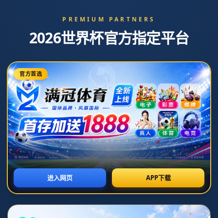
NEWS
新闻中心
提升观赛体验的世界杯比分入口应用
2026-08-08T06:30:20+08:00
浏览次数：
返回列表