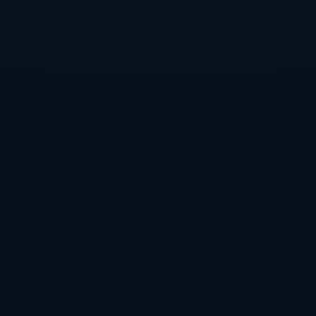
也能通过应用快速回顾比赛脉络。对于希望提升专业度的球
迷而言，这种深度信息是极具吸引力的差异化价值。
场景化设计满足不同类型球迷的多样需求
观赛群体本身是高度多元化的，有人是资深球迷，对战术分
析情有独钟；有人只是跟随世界杯热点，希望简单了解结
果；还有人关心的是竞猜、奖池和娱乐氛围。世界杯比分入
口应用要在交互与信息架构上做场景化设计。例如，为“轻
度用户”提供简明模式，只展示比分、进球者、比赛结果与
关键新闻；为“深度球迷”提供专业模式，开放更多数据维度
与战术分析栏目，同时提供赛事收藏、关键事件提醒等高频
功能。通过可切换的界面布局与偏好设置，使一个应用内部
形成多层次的体验空间，让不同层级的用户都能找到适合自
己的观赛方式。
案例分析从简单比分工具到综合赛事平台的跃迁
在实际产品迭代中，不少应用已经经历了从“简单比分”向“综
合赛事平台”的转型过程。以某款世界杯期间表现突出的比
分入口应用为例，其最初版本仅提供比分更新和赛程查询，
用户留存率并不高。通过数据分析团队的研究，他们发现用
户在比分页面停留时间短、回访频率低，但在赛事结束后上
线的“集锦回放”栏目中，却表现出显著的停留和分享行为。
基于这个洞察，产品团队在后续版本中，将比分入口与精彩