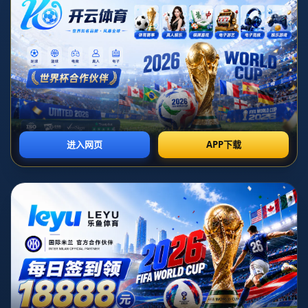
提升观赛体验的世界杯比分入口应用打造沉浸式赛事陪伴
每到世界杯，球迷们的作息仿佛被重新编程：熬夜看球、刷
社交媒体、和朋友热烈讨论赛况，已经成为一种独特的生活
节奏。仅依靠电视直播或零散的资讯，往往很难满足当代球
迷对于信息深度与互动体验的双重需求。一款设计精良的世
界杯比分入口应用，正是在这种背景下走向台前，它不仅是
查看比分的工具，更是在移动端打造的一个随身球迷主场，
帮助用户在有限的时间里获得更完整、更沉浸的观赛体验。
重新理解观赛体验从看比分到参与比赛
传统意义上的世界杯观赛，是坐在屏幕前被动接收信息：电
视台给什么画面就看什么，主持人聊什么话题就听什么。但
移动互联网的普及，让球迷开始渴望更主动的参与感。世界
杯比分入口应用如果仍停留在“比分滚动条”的阶段，就无法
真正抓住用户。它需要做的是，从单一的结果呈现，转变为
围绕整场赛事的信息聚合与互动中枢。例如，在一场焦点对
决中，应用不仅要实时推送比分，还要同步展示首发阵容、
技战术数据、场上关键事件时间轴，并通过可视化图表呈现
双方攻防情况，让用户在碎片化时间里也能看懂比赛，而不
是只看到冰冷的数字。