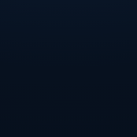
单纯的资讯展示无法留住用户，更难以促成强黏性的使用习
惯。一个优秀的世界杯比分入口应用，应该在保证内容权威
的前提下，引入适度的互动与社交机制。比如在每场比赛的
详情页面设置实时弹幕与评论区，用户可以在进球瞬间即时
留言，与来自不同地区的球迷共同欢呼；通过智能过滤与话
题引导，将讨论聚焦在战术、球员表现等核心内容上，避免
无效争吵。加入预测小游戏、友人对赌积分榜等轻量化玩
法，也是提升观赛参与度的有效方式。用户可以在赛前选择
胜负结果或比分，系统在赛后根据实际结果发放虚拟积分或
勋章，这种以轻社交加轻游戏化为特征的设计，可以让比分
入口从工具属性延展为情感连接载体。
多维数据可视化将抽象数字变成直观故事
现代球迷越来越重视数据背后的含义，而不是只看最终比
分。一个致力于提升观赛体验的世界杯比分入口应用，需要
在数据层面做更深的挖掘：例如通过热力图、射门分布图、
控球率时间曲线等形式，帮助用户理解比赛走势。用户点击
某一场比赛时，可以看到上半场和下半场的节奏变化，哪一
段时间某一方压制更明显，哪位球员在进攻三区的触球次数
最多等。这些数据若以可视化图形呈现，就能在几秒钟内为
用户勾勒出一场比赛的“故事线”，即使没有完整观看直播，