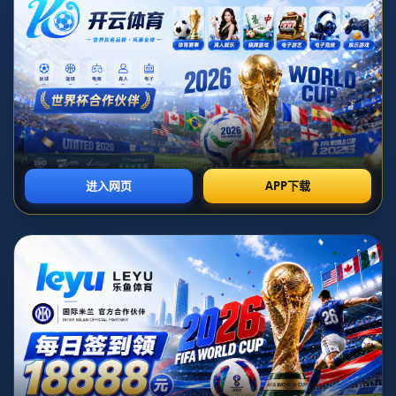
如何把世界杯比分预测做得更准确
每逢世界杯临近 朋友圈里总会被各种“神预测”刷屏 有人晒精
准比分 有人秀冷门爆冷 但真正想持续稳定地提高命中率 光
靠感觉或“玄学”远远不够 只有把激情和理性结合 让预测过程
尽量接近一套可解释的分析模型 才有可能在漫长的赛事中
保持优势 世界杯比赛比分预测的关键 不在于每一场都猜中
而在于用合理的方法把不确定性压缩在可控范围内 找到更
大概率发生的那一种结果