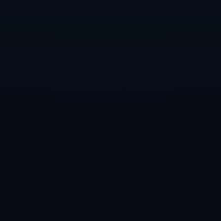
对手则惜败出局边缘 如果只看第一轮比分 很多人会倾向继
续预测强队大比分获胜 但综合分析后会发现 强队已接近出
线目标 可能轮换阵容 降低压迫强度 以保存体力 对手则为保
住晋级希望 必须加大投入 更注重防守和反击效率 这时 比赛
形态往往会从“单方面压制”转向“有攻有守的拉锯” 进球不一
定少 但比分大多集中在2比1或1比1附近 真实投注市场中 这
种场景下的高比分让胜反而命中率一般 而稳健预测者会更
加偏向小球或一球差距 再如 淘汰赛阶段 很多对决的常规时
间以0比0或1比1结束 真正分出胜负的是加时甚至点球 预测
时如果忽略“双方首要目标是先不丢球”这一点 一味追逐“精
彩对攻”的想象 就极易在比分上出现偏差
利用信息差提升预测质量而不是迷信内线