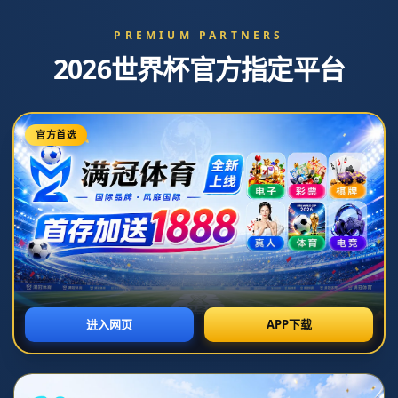
NEWS
新闻中心
如何准确进行世界杯比赛比分预测？
2026-08-06T06:30:24+08:00
浏览次数：
返回列表