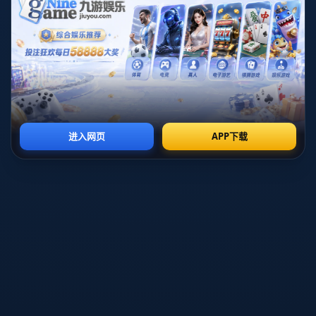
预测比分的第一步 是弄清比赛背景和赛程位置 而不是只看
两支球队纸面实力
用数据为世界杯比分预测建立基础