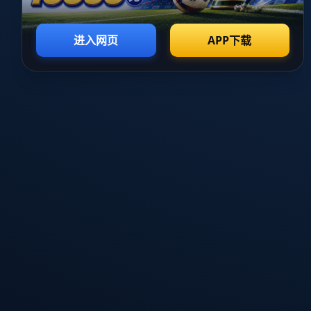
NEWS
新闻中心
公司动态
常见问题
即时世
当一届
分变动
谁就能
取、数
从本质
例如控
要弄清
被动接
在世界
种情况
比分，
在于，