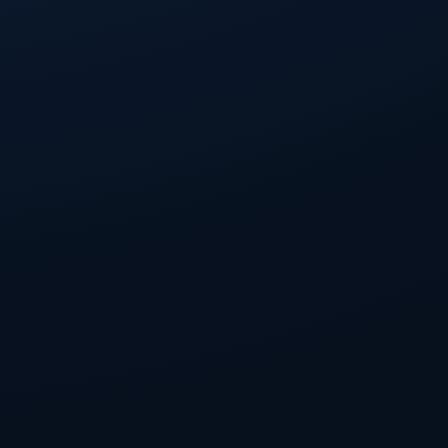
赛事APP、体育资讯网站、专业数据平台与综合
互动层面略显保守；第三方数据平台则强调即时性
图等内容，为深度球迷和数据分析师提供“素材
论、表情包和短视频二次创作，使得赛场动态延
正规渠道可能过度依赖爬虫与未验证数据源，导致比
情况。对于依赖比分数据进行投注或策略分析的用
与更新机制非常关键。通常而言，直接与官方计时
播，而是通过比分应用跟进。开场阶段，一方凭借
数远超对手。比分应用在推送进球的也同步展示了
半场，对手通过阵型调整逐渐掌握主动权，应用中
的用户已经看出局势逆转的可能。在补时阶段，对
步登顶热搜。这一案例展示了即时比分与赛场动态
续的模型训练和趋势预测提供了基础数据。通过长
估某种战术在特定时间段的得分效率，或者评估某
体解说与评论，也逐渐被教练团队与技术部门采
动态已经不再只是球迷的权利，而是球队竞争力的