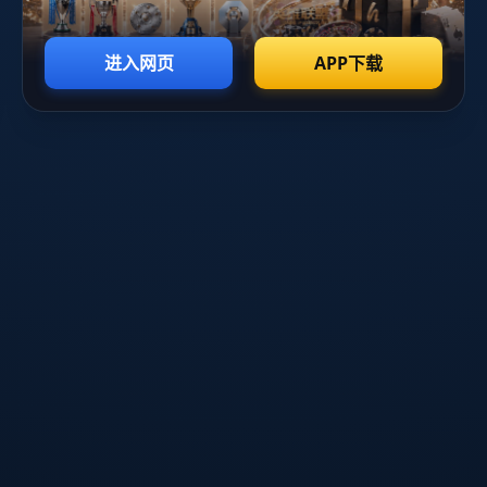
即时世界杯比分更新：掌握赛
2026-08-06T06:30:24+08:00
浏览
界杯比分更新 掌握赛场动态的最佳方式
世界杯在全球目光中拉开帷幕时，真正让球迷热血沸腾的，往往
。一次突然的反击、一次禁区内的犯规、一个补时阶段的绝杀，
在话题讨论、赛事预测甚至数据分析中占得先机。于是，围绕即
据解读到互动参与的全新观赛方式，它正在悄悄改变球迷与世界
上看，即时比分并不只是简单的“几比几”。真正有价值的是在比
球率、射门次数、关键传球、黄红牌统计乃至跑动距离与预期进
楚“为什么领先”“可能会怎样逆转”。当数据以秒级的频率更新时
受转向主动判断，这也是越来越多球迷离不开比分应用与数据平
杯这样高度碎片化的赛程中，球迷难以做到一场不落地完整观看
下，高效可靠的即时比分更新成了连接球迷与赛场的“生命线”。
一方面快速获悉结果，一方面也通过文字直播、战术分析、数据
它降低了跟进赛事的时间成本，允许人们以“碎片时间”参与到这