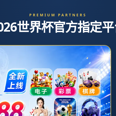
首页
关于我们
产品展示
新闻中心