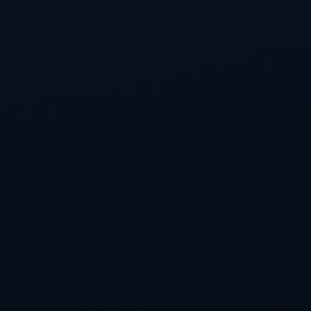
比分与精彩瞬间，如今则会围绕着每一次更新进行
另一块屏幕显示最新数据和评论区。比分一旦改
析被重新检验，甚至连场外话题也会随着比分走向
更是舆论与情绪的触发器。
始过度依赖比分更新，而忽视比赛过程的细腻之
“结果导向”的观赛方式，在方便的同时也可能削
的加强对数据的解释与可视化呈现，用更友好的方