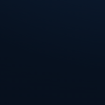
为了满
社交媒
与多维
库”。
伸为一
值得注
分滞后
户来说
与记录
以某届
高位逼
这组数
射门次
手凭借
的互动
对于资
期积累
支球队
用，帮
一部分