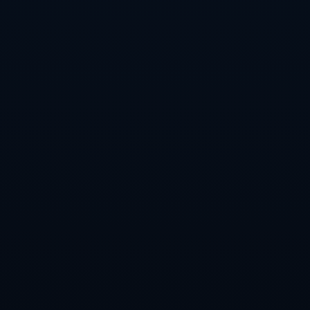
角度看，未来的即时比分更新很可能会与人工智能、增强现实等
比分时，可以随时调用AI生成的战术分析、关键球员对位解读甚
时间深挖的用户来说，这种结合能够在短时间内提供有深度的“浓
观众举起手机对准球场时，看到球员头顶浮现的跑动距离、当前
是融入整体观赛体验。