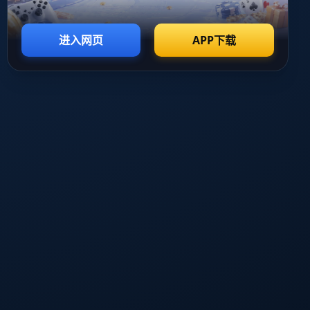
您所在的位置是：
首页
>
新闻中心
场动态
次数：
返回列表
不是赛前冗长的分析，而是那一刻刻正在发生的比
都在刷新屏幕上的数字。谁能更快获取这些信息，
时世界杯比分更新的需求，形成了一整套从信息获
杯之间的关系。
分更新的呈现出有助于理解比赛走势的背景信息，
球值。掌握赛场动态意味着不仅要知道谁领先，还
，观众与比赛之间的时间差几乎被抹平，观赛体验从
台的核心原因。
，再加时区差异的影响，错过比赛成为常态。在这
许多人在工作间隙、地铁上、聚会中通过手机刷新
图表获取附加信息。即时世界杯比分更新的价值就
场全球狂欢之中。