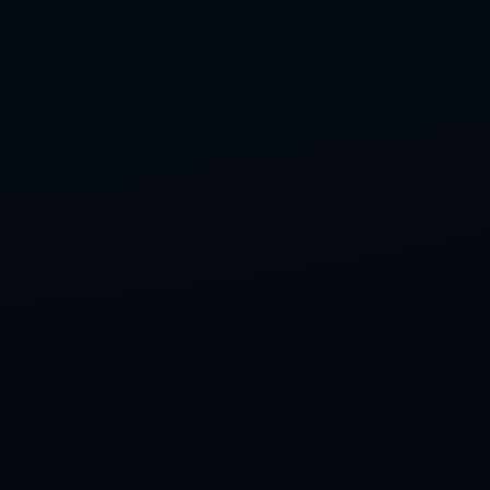
是技术的华丽，而是它如何帮助自己更好地理解和
，关键在于选择一个兼具速度、准确性与深度解读
说，简洁的比分推送已经足够；而对于希望在世界
分与战术数据、舆论趋势结合，才是真正释放其价
，谁就能在世界杯的长达一个月的旅程中，始终保