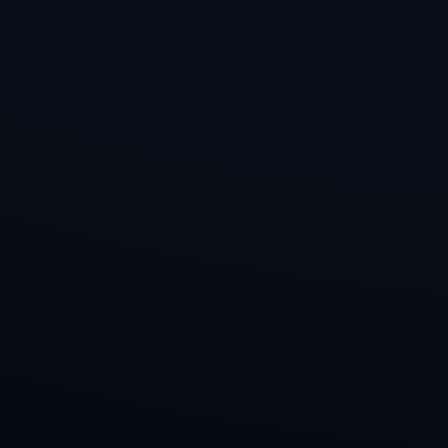
从技术
备浏览
又没有
据，让
角，而