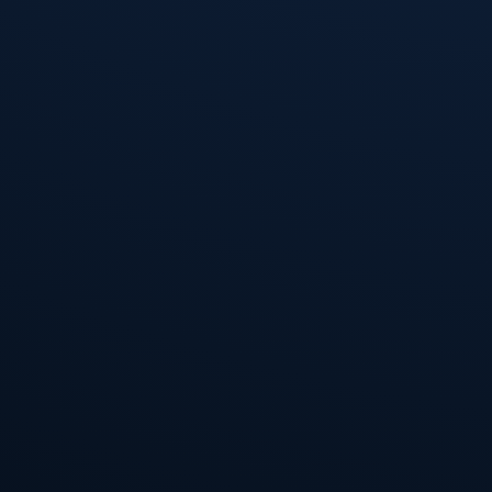
小组赛
要做出
间的国
还是正
水，这