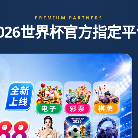
首页
关于我们
产品展示
新闻中心