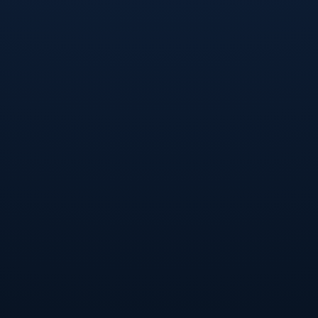
预测的核心逻辑
有说服力的世界杯小组赛预测，必须先搞清楚影响结果的几大核
际排名、洲际赛事成绩、对强队与弱队的战绩分布；其二是状态
处在调整期；其三是战术匹配度，某些球队在面对防守反击型对
种“相克关系”在小组赛中尤其明显。伤病、气候、赛程密度、旅