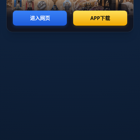
世界杯比赛预测：小组赛结果
2026-08-09T06:30:18+08:00
浏览
比赛预测小组赛结果大揭秘
一度的世界杯再次临近，关于小组赛的预测就像提前拉开了赛场
线概率，数据分析师则悄悄打开模型，试图用数字把“冷门”和“爆
袋”，而是对球队实力、状态与赛程环境的一次系统解读。围绕“小
一种结合数据与直觉的“足球推演”。