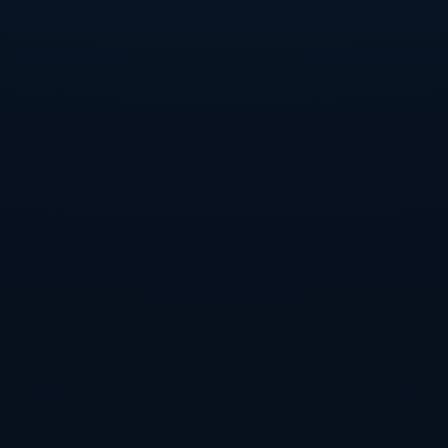
有把这些因素交织起来，形成一个相对完整的评估框架，所谓“小
说。
到赛场 小组赛预测的技术路径
操作中，专业的世界杯比赛预测模型通常会结合多种技术路径。
找“进球数与射门数、控球率、关键传球”等指标之间的关联，在
些团队会引入Elo评分，根据对手强弱和比赛重要程度动态更新
一个相对稳健的出线概率区间。与此Poisson分布模型常被用
0比0、1比1、2比1等各种比分的概率，再推导出胜平负。需要强
布，帮助我们理解哪些结果更常见，哪些则属于极端情况。真正
，专业眼光则负责调整那些模型难以量化的细节。
明的小组还是暗藏玄机
小组赛结果大揭秘”，很多人第一反应是：强队稳出线，弱队陪太
似一边倒”的分组里埋伏着剧情。通常情况下，一支世界排名靠前
小组赛中的出线概率确实高于其他队。但如果我们引入几个关键
心球员是否刚经历漫长赛季的疲劳——这种优势可能会被显著削弱
内完成了阵容提升、主教练打法清晰，再加上团结度、心理压力
点就在于：我们既要尊重长期积累的实力差距，又不能忽视短期
析 传统强队翻车的隐性信号