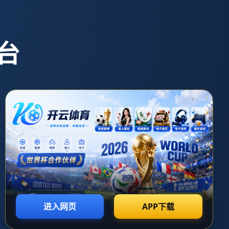
联系乐竞体育