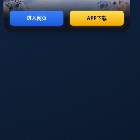
您所在的位置是：
首页
>
新闻中心
大揭秘
次数：
返回列表
大幕。球迷们刷着赛程、算着积分、琢磨每一支球
冷”提前揪出来。世界杯比赛预测从来不是简单的
组赛结果大揭秘”，我们不只是在猜谁能晋级，而是