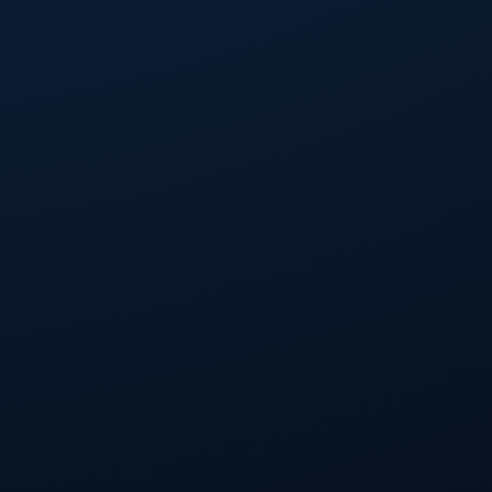
心维度。其一是整体实力，包括球队在过去两三年
曲线，即近十场左右比赛的表现起伏，是逐步走高
手时表现挣扎，但遇到主动压上的队伍反而如鱼得
行距离以及心理压力，也都会对预测产生潜在影