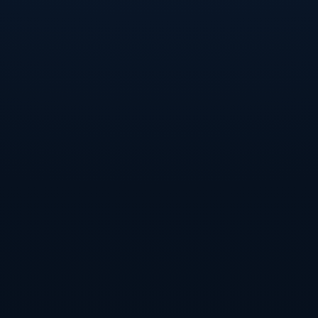
对传统强弱的刻板印象。
值得注意的是，净胜球在世界杯比分榜中的重要性不断被放
大。随着各队实力差距缩小，越来越多的小组出现同分局
面，最终的排名往往就要看谁在面对相对较弱对手时能“赢
得更多”。这使得一些球队在小组赛末轮会主动追求扩大比
分，而不再满足于1比0的微弱优势。这种“为净胜球而战”的
态度，与过去更注重体能储备和轮换保守的策略形成了鲜明
对比，也让最后一轮小组赛经常出现大开大合的进球大战。
对于球迷来说，这种变化让比分榜单的每一个数字都变得格
外敏感。
在技战术层面，比分榜单也能反映出世界杯整体风格的时代
演变。早期赛事中常见的高比分极端对攻，如7比1 6比3等
数据，如今已相对罕见，取而代之的是更加均衡与谨慎的比
分分布。现代足球的高节奏压迫以及对防守结构的重视，使
得0比0 1比0 2比1成为更有代表性的常见结果。通过对多届
比分榜数据的比较可以发现，进球数略有波动 防守质量整
体提升已成为趋势，这说明球队更加重视形态紧凑与空间控
制，而不仅仅是前场个人能力的堆叠。
除了宏观统计，单个小组的比分走势也值得被细致解读。比
如某个小组首轮普遍出现0比0 1比0的“探路型比分”，说明各