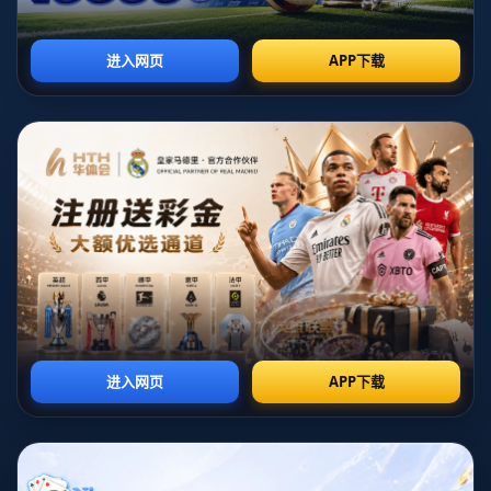
如果把比分榜单拆解来看，最核心的指标无非是积分、进
球、失球和净胜球。其中，积分决定排名，进球和失球则构
成球队比赛风格的“影子”。一支小组赛三轮打进7球仅失1球
的球队，很可能拥有整体防守紧凑 中场衔接流畅 前锋把握
机会能力突出的综合特征；而另一支打进5球却失6球的球