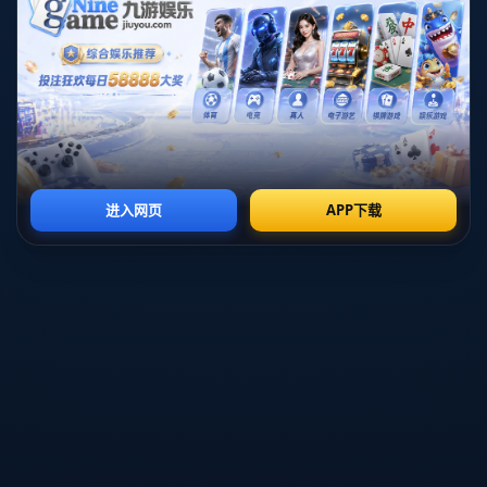
队，则更多体现出战术冒进 盯人不紧 或者门将状态不稳等
问题。通过对比分榜单的纵向对比，人们不难发现防守稳定
的球队往往走得更远，这已在多届世界杯中被反复验证。
经典案例中，一些冠军球队在小组赛阶段并非场场赢得酣畅
淋漓，却能在关键局面保持“宁可小胜 不可失控”的姿态。例
如有的冠军队小组赛的典型比分是1比0 2比0 2比1，看似并
不华丽，却体现出极高的比赛管理能力——在领先之后可以
通过控球和节奏控制将对手锁死，避免比分被拉成对攻大
战。与之形成对比的是，一些观赏性极高但防守松散的队
伍，往往在小组赛中贡献了4比3或3比3这样的高比分，却
在淘汰赛阶段由于防线漏洞遭遇淘汰。由此可见，比分榜上
的冷静与克制常常比单场的激情更接近冠军气质。
从“各队表现一览”的视角出发，观察不同洲际球队在世界杯
比分榜单上的分布也非常有意思。欧洲球队整体战术体系成
熟，平均进球数与控球率较高，习惯通过精细传控和阵地战
撕开对手防线，因此其小组赛比分往往呈现稳定胜出 稳定
丢球偏少的特征。南美球队则更强调个人技术与节奏变化，
典型比分会带有更多不确定性，既可能打出4比0的酣畅，也
可能在1比2中被快速反击击溃。亚洲和非洲球队近年来则在
比分榜上的表现愈发坚韧，经常通过0比0 1比0或1比1这样
的“低比分战术战”，在强队身上蚕食宝贵积分，改变了人们