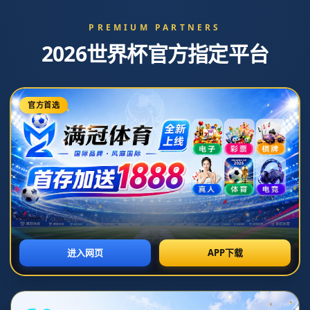
NEWS
新闻中心
世界杯比分榜单：各队表现一览
2026-08-06T06:30:24+08:00
浏览次数：
返回列表