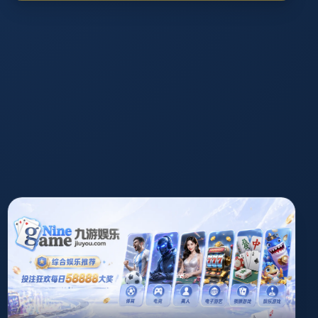
次数：
返回列表
得被讨论的，其实是这次人事更迭背后折射出的中
国际舞台上的话语权仍显不足以来， 人们对中国
的、系统性的重建。新任主席的出现，并不是简单
能力的重新检验。如果说过去数年中国篮球在迷雾
权力的整合点，联通国家体育管理部门、职业联
着中国篮球是继续沿用旧有路径，还是选择更市场
其治理思路而非个人名声。过去几年中，围绕篮协
任主席能否打破“行政惯性”、敢不敢直面顽疾，
他是谁”，而更深层的问题却应该是“他代表怎样的