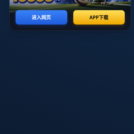
篮球图
播的商
管理者
从成绩
在新任
再，背
甚至初
突，造
的复杂
如果把
部分省
在这样
正嵌合
治理思
近些年
改革窗
自上而
生态。
导的多
所谓赋
决策视