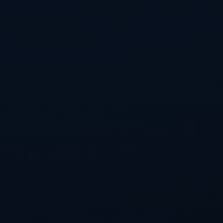
球在公众视野中的形象。在职业联赛品牌竞争日趋
位。联赛不只是国家队选材的平台，更是一种体育
处理好中国篮协与职业联盟之间的权责关系，将成
理上，如何提高执裁水平与透明度，减少争议判罚
技水平，又不给本土球员发展空间带来挤压。这些
赛程密集导致球员伤病激增”的情况，赛季后被普
引入更多科学化、数据化的决策依据，例如负荷监