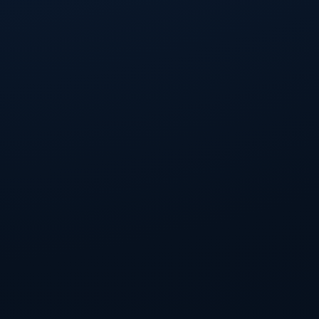
赛纳入中学体育评估体系，鼓励学校设立校队，并
式。这样的创新尝试，让孩子们既能接受正常义务教
似制度创新，借助中国篮协的协调能力打通“体
限于少数传统体校，而是扩展到更广阔的人才池，真
平台，将以往分散在各地的比赛成绩、体测数据、
员培训班，邀请国际高水平讲师参与，帮助一线青
下一代球员成长环境健不健全”，中国篮协的工作重