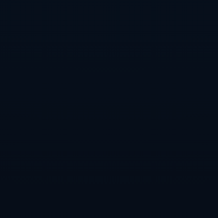
品牌运营上，篮协需要逐步从“亲力亲为”的主办者，转向“规则制
有当中国篮协的角色从繁杂的具体事务中抽离出来，转而专注于
空间。