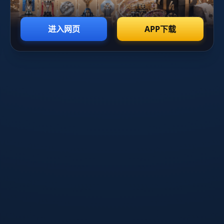
景”。一个真正合格的中国篮协主席，既要理解国家队建设的特殊
业逻辑，也要懂青训体系与校园篮球的长线价值。正因为角色复
，而不仅是“篮球圈里资历深的人物”。
波动到结构调整 新任主席面对的现实局面
主席正式上任之前，中国男篮在国际赛事中的表现成为舆论焦点
后暴露的问题并不只是战术层面的得失，而是长期积累的结构性
中阶段过早流失；职业联赛中对本土球员培养重视不足，更偏向引
成教练组、俱乐部与篮协之间的博弈。新任中国篮协主席面对的
底稿。
中国篮球过去十年的发展画成一条曲线，我们会发现它在某些年
市的青训中心依旧按照传统体工队模式在运转，而民间篮球、校园
的背景下，新任主席需要做的，不只是为国家队选帅、为联赛排
在一起，形成一个自洽而富有活力的篮球生态。
维的转向 从管控到赋能
来，“去行政化”“协会实体化运行”成为体育管理体制改革中的高
口至关重要。传统模式中，篮协更多扮演“监管者”的角色，从办
下的管控逻辑。而在市场化、职业化程度不断提高的当下，单一
新任主席必须意识到，协会的角色正在从“管得越多越有存在感”向
功能定位。
能，意味着给俱乐部更多发展空间，让社会力量更多参与，让数
野。比如，在联赛运营上，新任主席若能推动更加透明、可预期