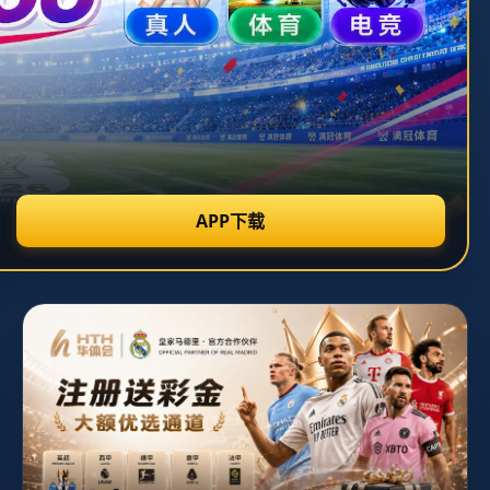
中国篮协选出新任主席
2026-08-05T06:30:21+08:00
浏览
协换届背后的一场深度自我革新
的视线都集中在“中国篮协选出新任主席”这一新闻点上时，更值
整体转型。自从职业联赛不断扩容、国家队成绩起伏、中国球员在
期待，早已不局限于某一场比赛的胜负，而是指向一种更加长远
个人坐同一把椅子”，而是一次对治理理念、路径选择与资源整合
前行，那么这一次换届，宛如在关键路口重新立起一块路标。
席的象征意义 不只是一个职位
篮协这样的全国单项体育协会中，主席意味着什么。他是资源与
方协会以及各级训练单位；他也是理念与方向的“总开关”，决定
职业化的路线。当新任主席走上前台，真正被放到显微镜下的是
，往往集中在制度僵化、决策缓慢、与职业联赛脱节等问题上，新
外界检验其能力的初始标尺。
经验看，凡是体育协会的关键岗位出现变动，外界首先关注的是“