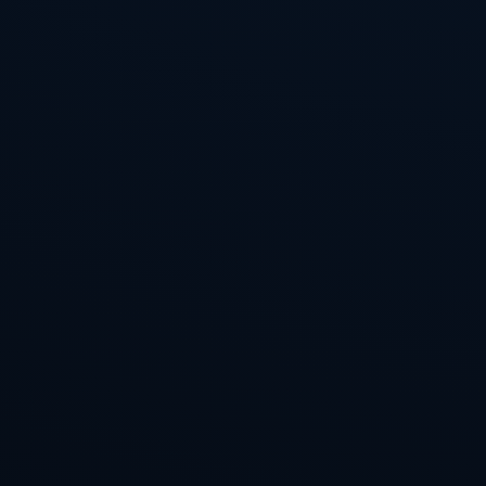
在冠军
冕冠军
如上赛
发挥，
关于提
若想准
率。其
一环。
活动平
本次预
时，
互
专家点