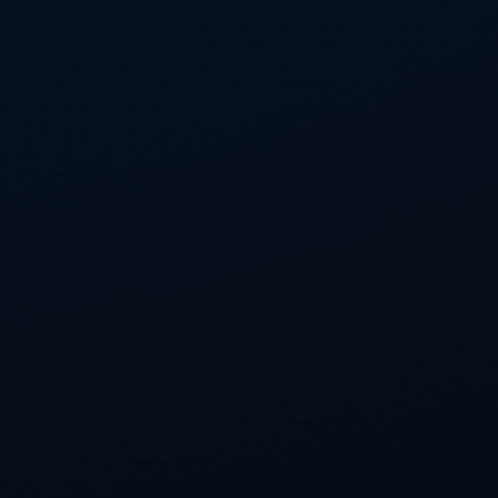
钢在常规赛中表现抢眼，拥有强硬外线球员；而卫
能有“黑马球队”杀出重围，为比赛增添惊喜。比
。参与预测时，可以参考球队近期状态、明星球员
球队的
赛季数据
，例如场均得分、助攻率和篮板效
压力成为关键。最后，研究对阵关系是不可忽视的
影响比赛结果。
数据还是讨论球队未来走势，都能轻松实现。同
迷一同交流观点、分享预测策略，甚至有机会获得