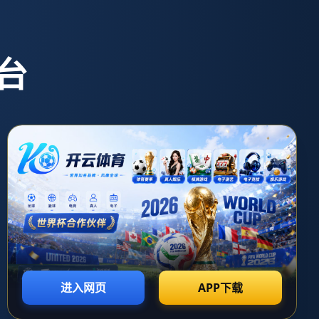
联系乐竞体育