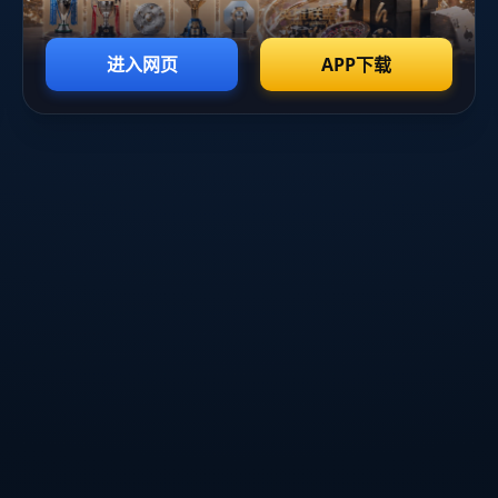
问鼎巅峰！参与CBA季后赛冠军
2026-08-06T06:30:24+08:00
浏览
峰CBA季后赛冠军之路上线参与预测赢好礼
与竞技的世界里，巅峰永远是无法忽视的存在。中国男子篮球职业
实力的终极较量，更是每位表爱好者引颈期盼的年度盛宴。现在
赢取精美好礼。这是一次既能尽享体育激情，又让你与大奖近距
季后赛的魅力是什么
国篮球最顶级的赛事之一，CBA季后赛每年都吸引无数目光。
顶
满了悬念和看点。同时，季后赛还是球队历史与个人荣耀书写的
接挑战。去年，广东宏远与辽宁飞豹的激烈争夺至今令人回味。
后赛预测活动的亮点
动不仅放大了观赛体验，更带来了全新的互动方式。通过平台的
键球员表现进行大胆猜测
。此外，还有丰富的奖品，包括限量版
还是超级粉丝，这样的机会都不容错过！
的“黑马”与“强者”赛场分析