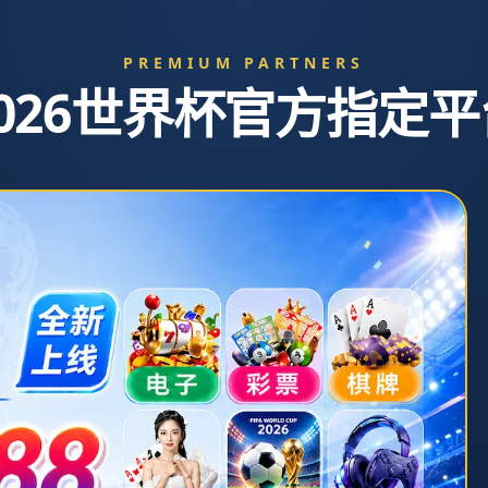
首页
关于我们
产品展示
新闻中心