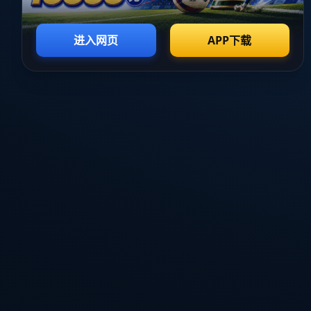
NEWS
新闻中心
公司动态
常见问题
问鼎巅
在运动
场篮球
测活动
CBA
作为中
比赛充
任、迎
参与季
本次活
并对关
篮球迷
冠军之路