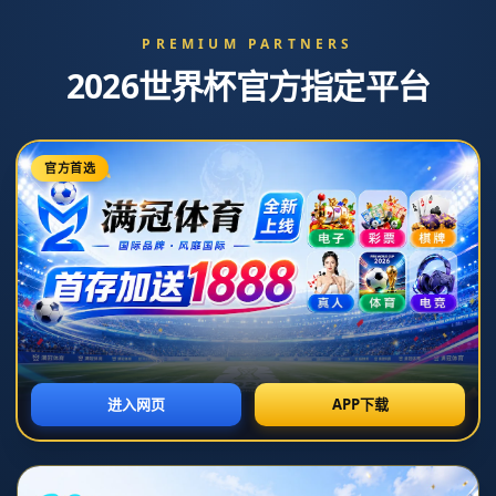
NEWS
新闻中心
C罗：欧洲误解沙特足球，金钱非唯一追求
2026-08-08T06:30:20+08:00
浏览次数：
返回列表