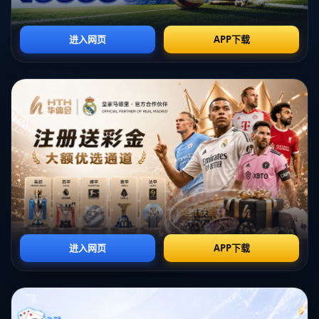
从
阿尔纳赛尔俱乐部
的重组，到沙特全国足球青训计划的大
力实施，可以看出沙特的决策并非单纯为了收获短期效益。
诸如C罗加盟所带来的市场效应，就是沙特足球策略的重要
组成部分——通过引入高水平球员，推动国内联赛的全球
化。
10亿砸哈兰德姆巴佩？真实挑战还是无意妄言
有一种观点认为，沙特可能会以超高身价将哈兰德和姆巴佩
“砸”到该国联赛。然而，现实情况却并不如此简单。首先，
虽然沙特确实具备雄厚的财力，但引援并非无节制地烧钱。
此前内马尔和库利巴利的转会数据表明，尽管高薪确实是吸
引力之一，但沙特更多追求球员的商业价值与市场号召力之
间的平衡。