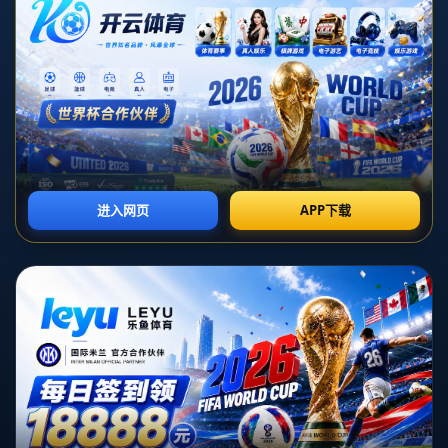
C罗质疑欧洲对沙特足球的刻板印象
近年来，足球世界的版图正在悄然发生剧烈变化。沙特阿拉
伯不仅在场上表现抢眼，其大手笔的引援决策更令国际足坛
为之震撼。然而，这一成功背后却饱受争议，一些欧洲评论
家认为沙特只会“砸钱”，缺乏建设和规划，对于这一刻板印
象，国际巨星C罗则有自己的看法。
沙特足球快速崛起的背后：为何饱受误解
沙特足球联赛近年来投入了前所未有的巨资，这吸引了包括
C罗在内的世界顶级球员加盟。这样的商业运作确实引发了
欧洲足球圈的不少争议，认为沙特只是通过金钱吸引球星，
而非真正着眼于运动的长远发展。然而，C罗强调：“沙特足
球不仅仅在砸钱，而是在推动国内竞技水平和商业化战略的
双轨发展。”