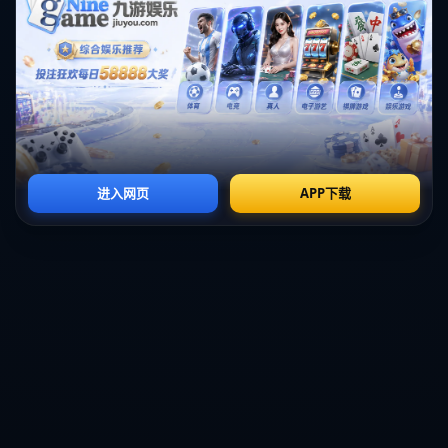
C罗：颠覆性影响是沙特真正的目标
在接受媒体采访时，C罗表示：“欧洲对沙特联赛的态度偏向
刻板，他们忽略了沙特对球队基础建设以及人才培养的深思
熟虑。”他进一步补充说，沙特不仅仅关注国外球星，反而
投入了大量资金和资源在国内梯队建设上，长期目标是提升
国家队的综合实力。
值得注意的是，沙特联赛也在通过商业化运作，拓展亚洲甚
至欧美市场。以C罗为例，他的加盟直接带动了沙特球队在
国际媒体上的曝光率。
赞助价值的提升以及区域经济协同作
用，都足以证明沙特在足球领域的崛起是全方位的
。
案例分析：卡塔尔世界杯的启示
沙特足球的发展模式其实可以借鉴卡塔尔世界杯。从赛事基
础设施建设到赛事推广策略，卡塔尔成功树立了中东足球的
标杆，并且利用赛事发展带动了国家旅游和区域经济的增
长。沙特正处在这个道路上，并通过优化足球生态系统并借
助明星效应推动全民关注度。
有趣的是，和卡塔尔一样，沙特也力图通过体育赛事的成功
塑造国家形象。这不仅仅体现在比赛场上的竞争力，同时也
通过吸引外资、多元化经济来实现更大的战略目标。
总而言之，沙特的足球发展是出于多方面考虑，而非“砸钱
吸引明星”这一单一逻辑。欧洲对沙特足球的误解，不仅忽