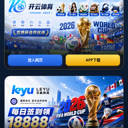
英雄数据分析：后羿胜率表现亮眼，空空儿独占鳌头
在当前版本中，英雄的强弱往往成为玩家热议的话题。尤其
在排位赛中，每个英雄的胜率和出场率，更是反映其版本适
配性的关键指标。今天，我们将深度聚焦两位热门英雄：后
羿与空空儿，他们的数据表现令人注目，一位稳居射手强势
榜单，一位以高胜率成为版本顶流。
后羿：高出场率背后的原因
作为射手常青树的后羿，在本赛季依然保持较高强度。数据
显示，他的排位胜率达到了
53%以上
，在射手英雄中属于一
个非常稳定的表现。而
30%以上的出场率
更是让后羿成为许
多玩家的首选。