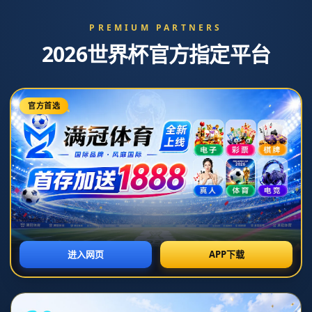
NEWS
新闻中心
云南女排逆袭四川晋级全运会资格赛
2026-08-08T06:30:20+08:00
浏览次数：
返回列表