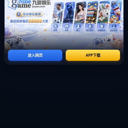
在这次道歉中，阿莫林还提到了一个新的计划——以“心理
建设”和“团队整合”为核心，
将球队从内到外进行彻底革新
。
曼联不仅需要胜利带来信心，更要通过整体提升，
重新构建
未来竞争力
。
过往美好：辉煌的曼联是否还能复刻？
作为世界足坛的豪门球队，曼联在历史上曾塑造过无数经典
时刻。从弗格森时代的统治地位到欧冠赛场的不朽传奇，曼
联的名字曾与胜利紧紧相连。然而，随着阵容更新换代以及
管理模式调整，这支豪门逐渐与巅峰状态拉开了距离。
但历史的光辉并非不可重现。我们不妨回顾曼联在低谷期后
的持久发展。例如2005年，当球队面临阵容问题与联赛压
力时，曼联管理层以长远眼光进行队伍重建，引进了像鲁尼
这样的天才球员。随后几年，曼联重新崛起，实力稳固，不
仅连续赢得联赛冠军，还在全球范围内树立了强烈标志。
如今的情况或许有所不同，但从阿莫林的表态来看，他无疑
试图复刻类似操作，通过针对性补强，让曼联再度振翅高
飞。
灾难赛季后的反思与展望
阿莫林在讲话的末尾特别强调：改革并非一蹴而就，曼联仍
需时间消化伤痛。在灾难赛季过去后，除了球员阵容和战术
安排的优化，
财务健康问题的解决、俱乐部管理效率的提升