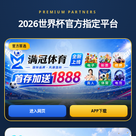
NEWS
新闻中心
阿莫林公开致歉：曼联灾难赛季后迎复苏希望
2026-08-05T06:30:21+08:00
浏览次数：
返回列表