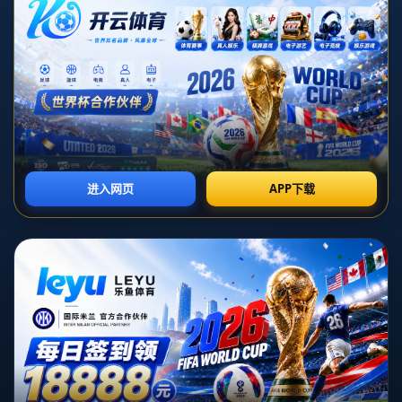
阿莫林：召唤曼联复兴的决心
近日，阿莫林以果敢姿态公开道歉，坦然面对曼联灾难性赛
季的遗憾和波折，并表达了对未来的坚定信心。作为曼联的
关键人物之一，他的发声不只是一种责任的承担，更是一份
对球队的深切承诺。曼联，这支拥有无数辉煌时刻的豪门，
在面对低谷时的态度与措施，将成为球迷关注的焦点。那
么，曼联能否如阿莫林所言，跨越难关，走向更美好的明天
呢？