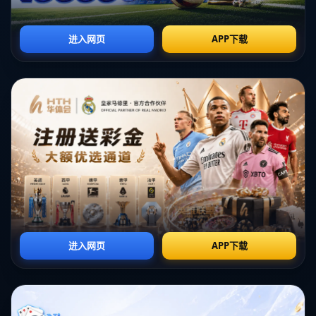
与常规赛不同，季后赛的赛制更加残酷，
BO5
的对决模式让
每一局游戏都显得尤为重要。战队不仅需要稳定的发挥，还
要在关键时刻展现出超强的心理素质和临场应变能力。尤其
是在
冒泡赛
阶段，输掉比赛就意味着彻底无缘世界赛，这种
压力无疑会让比赛的观赏性翻倍。粉丝们最期待的，恐怕还
是那些宿敌之间的对决——比如
RNG
与
EDG
的经典恩怨
战，双方在历史上的交锋总是能擦出火花，这一次又会带来
怎样的惊喜呢？
案例分析：战术与心态的双重博弈
以去年的LPL夏季赛季后赛为例，
JDG战队
在面对强敌时，
凭借一套出人意料的阵容选择和精准的运营节奏，成功逆风
翻盘。那场比赛中，他们在前期落后的情况下，依靠中单选
手
Knight
的出色发挥，硬生生将比赛拖入大后期，最终完
成了一波惊天大逆转。这不仅体现了战术的重要性，也凸显
了选手心态的稳定性。类似的情景在今年的
2024LPL夏季
赛季后赛
中是否会再次上演？让我们拭目以待。
粉丝狂欢：线上线下齐助威
除了赛场上的激烈对抗，
2024LPL夏季赛季后赛
还将点燃
粉丝们的热情。无论你是线上观看直播，还是亲临现场为心
仪的战队加油，LPL官方都准备了丰富的互动活动。从线上