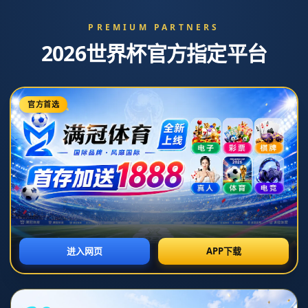
NEWS
新闻中心
战火升级，胜负攸关！2024LPL夏季赛季后赛即将打响！
2026-08-06T06:30:24+08:00
浏览次数：
返回列表