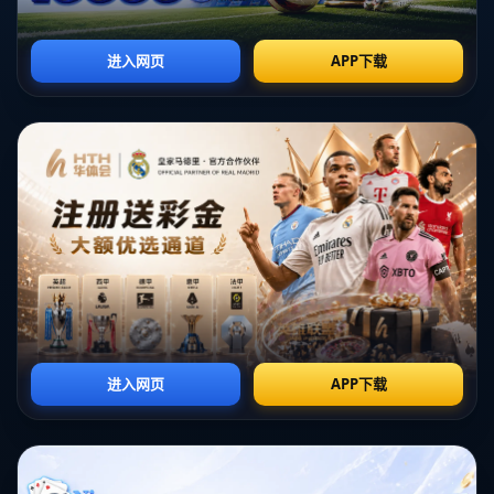
杜兰特与华为Mate的契合点在哪里
从产品特性来看，华为Mate系列一直强调
性能强劲
和
创新
科技
，这与杜兰特在球场上的表现有着异曲同工之妙。
Mate系列的强大处理器、顶级影像系统以及持久续航能
力，就如同杜兰特在赛场上的精准投篮、全面技术和不屈斗
志，完美诠释了“强大到无懈可击”的特质。
以最近发布的Mate系列新品为例，其搭载的
最新麒麟芯片
和
突破性AI技术
，让用户体验达到了新的高度。同样，杜兰
特在球场上的每一次突破和得分，也都在不断刷新人们对篮
球的认知。可以说，华为Mate与杜兰特的合作，不仅仅是
一次简单的代言，更是一种
精神共鸣
。
案例分析：明星代言如何助力品牌升级
明星代言作为品牌营销的重要手段，近年来在科技行业中屡
见不鲜。以苹果为例，其通过与知名艺人和运动员的合作，
成功塑造了高端时尚的品牌形象。而华为此次选择杜兰特，
显然也希望借助其在体育领域的巨大影响力，进一步强化
Mate系列的高端定位。
据业内人士分析，杜兰特不仅能为华为Mate带来流量曝
光，还能通过其个人故事和职业精神，为品牌注入更多情感