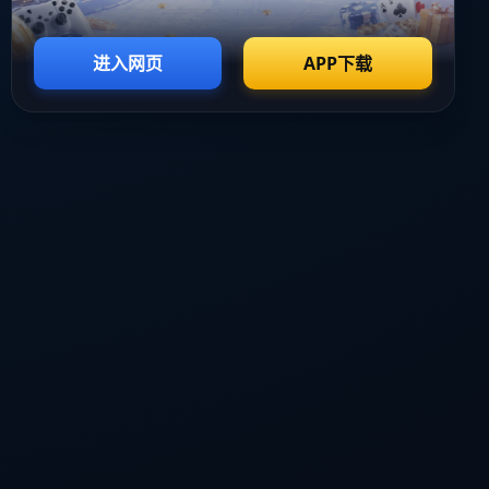
您所在的位置是：
首页
>
新闻中心
，集中精力投资曼联
次数：
返回列表
最近，这家化工巨头与新西兰全黑队（All
。更令人瞩目的是，英力士似乎正将重心转向对曼联
重新规划，也为体育产业的投资趋势提供了新的思
方向。
，全黑队一直是全球体育品牌争相合作的伙伴。英
企业战略的调整，双方在近期选择和平终止合作。
育赞助领域，而是将资源重新分配到更符合其长期
报的体现。