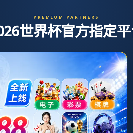
首页
关于我们
产品展示
新闻中心