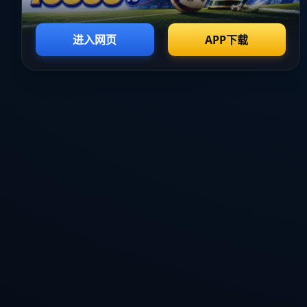
NEWS
新闻中心
公司动态
常见问题
英力士
引言：
在体育
Bla
足球俱
考方向
英力士
英力士
力士作
据悉，
目标的
为何聚