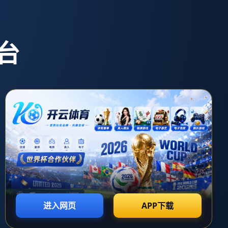
联系乐竞体育