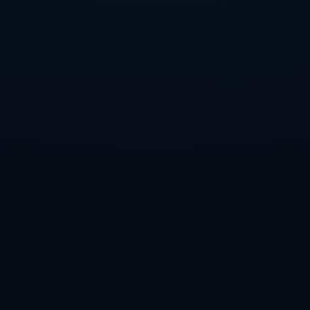
与全黑队的赞助关系后，英力士将更多的注意力转向了
曼联足球
绩和商业价值上均面临挑战，但其全球粉丝基础和品牌影响力依
投资者，并计划在俱乐部运营、基础设施升级以及青训体系建设
人士分析，英力士此举意在通过对曼联的深度参与，重塑其在足
的商业价值。相比橄榄球赞助，足球市场的回报潜力显然更大，
析：体育投资的回报与风险
士的投资策略为例，我们可以看到体育产业投资的双重性。一方
2022年数据为例，曼联的年收入超过6亿英镑，位居全球足球
例如球队成绩波动、转会市场的不确定性等。英力士若想在曼联
。
时，英力士对全黑队的赞助终止也反映出企业在体育营销中更加
不如集中力量打造一个核心品牌，这种策略在当前经济环境下显
的未来布局与体育产业的启示
的这一系列动作无疑为体育产业的投资逻辑提供了新的视角。从
背后是对于市场趋势的深刻洞察。未来，英力士可能会进一步加
机会。
他企业而言，英力士的案例也提醒我们，体育赞助和投资并非简
规划。如何在风险与收益之间找到平衡，是每一个涉足体育产业
：哈登今日7抢断追平生涯第二高纪录，9年后再度单场贡献7抢