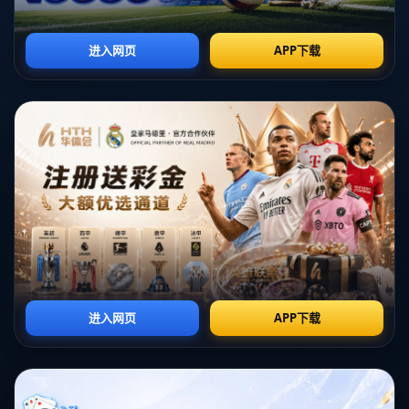
力与团队意识的完美融合。他的抢断不仅为球队带来了额外
的进攻机会，还一度打乱了对手节奏，形成了心理上的压
制。从球队表现可以看出，他的动作不仅制造了个人亮点，
更成功地带动了全队的士气。
在现代篮球中，一个优秀的后卫不仅需要具备进攻能力，还
需要在防守端有所贡献。麦康奈尔的表现正好完美诠释了这
一点。用实际的比赛案例来看，在多个焦灼时刻，他身先士
卒，用助攻加抢断的方式为队友创造机会，让整个团队能够
在关键时刻稳定发挥。
团队协作与个人能力的完美结合
麦康奈尔的表现也映射了篮球运动中
团队协作的重要性
。助
攻离不开队友的接应配合，而抢断的成功也离不开球队整体
防守的支持。可以说，麦康奈尔虽然个人发挥出色，但背后
是整个队伍战术体系的支撑。他的犀利眼光和敏捷动作，成
为球队行进中的尖兵。
这种攻防一体化的能力，正是现代篮球追求的核心理念。在
实际比赛中，能够扮演进攻与防守两端角色的球员越来越受
到重视。麦康奈尔的表现，无疑是这一趋势的典型代表。
攻防结合如何影响比赛结局
从比赛数据分析可以看出，当麦康奈尔发动助攻时，球队的