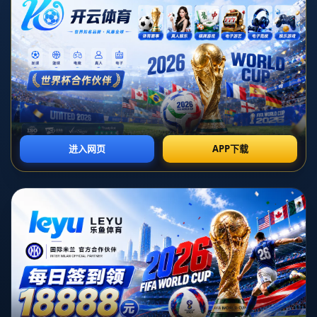
麦康奈尔优秀表现全面展现篮球攻防艺术
在篮球的世界里，攻防两端的表现往往决定比赛的走势。麦
康奈尔，这位以全能著称的后卫，用一次完美的助攻和关键
抢断，再次证明了自己的价值。他的一系列高光表现不仅点
燃了在场观众的热情，也让球队的胜利更加熠熠生辉。
助攻与抢断 打造比赛关键时刻
篮球场上，助攻无疑是进攻的重要部分，而抢断则是防守的
核心体现。当麦康奈尔完成一次精准助攻后，他并没有停下
脚步。当对手还沉浸在进攻的节奏中时，他迅速判断策略，
果断出击完成抢断。这一系列动作流畅且高效，让人不得不
感叹他的篮球智慧与身体素质。
通过翻看比赛录像，可以清晰看到麦康奈尔的助攻引导了球
队进攻效率的提升。他用敏锐的视野找到空位中的队友，精
准传球如同画布上的点睛之笔。此外，他的抢断场面更是热
血沸腾，他不仅读懂了对手的意图，还以雷霆般的速度将球
权夺回。由此可见，麦康奈尔在攻防两端的表现是难得一见
的“艺术级别”。
攻防转换 展现关键时刻领导力
麦康奈尔的优异表现不只是技术能力的体现，更是全场专注