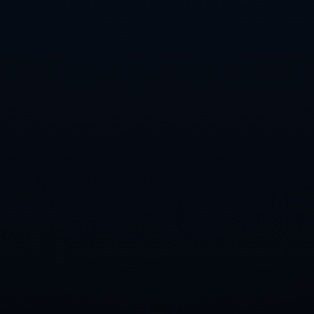
在球迷的喝彩声中，麦康奈尔完成了一次难得的表现。他的
攻防一体化能力，无疑为比赛增添了精彩。同时，这也再次
提醒我们，篮球不仅是技术的较量，更是智慧、决心与协同
的比拼。
上一篇：朱·霍勒迪勇夺2024-2025赛季体育道德风尚大
奖
下一篇：阿森纳完胜皇马！英超狂飙，下赛季或7队战欧
冠
Copyright 2024
乐竞体育(中国)官方网站-LEJING SPORTS
All
Rights by
乐竞体育