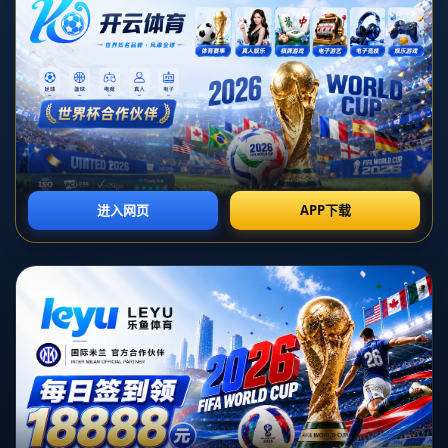
返回列表
若昂佩德罗与维尔贝克布莱顿首次两人单赛季英超进球上双
引言：布莱顿的进攻新篇章令人振奋
在英超联赛的激烈竞争中，布莱顿这支球队近年来以其独特
的战术风格和不俗的表现赢得了众多球迷的关注。而在本赛
季，他们更是创造了一项历史纪录——
若昂-佩德罗
和
维尔
贝克
两位球员首次在同一赛季的英超联赛中进球数双双突破
两位数。这不仅彰显了球队进攻端的火力提升，也标志着布
莱顿在联赛中的竞争力迈上新台阶。今天，我们就来聊聊这
一里程碑背后的故事，以及它对球队未来的意义。
布莱顿历史性突破：双人进球上双的意义
布莱顿作为一支中游球队，过去在英超中更多以稳固的防守
和团队配合著称，进攻端的表现往往不够突出。然而，本赛
季的他们却展现出了不一样的面貌。
若昂-佩德罗
作为球队
的新星，以其出色的技术和门前嗅觉，频频为球队建功；而
老将
维尔贝克
则凭借丰富的经验和稳定的发挥，成为球队锋
线上的另一把尖刀。两人在本赛季的英超联赛中均贡献了超
过10粒进球，这一数据在布莱顿队史上尚属首次。
这一成就不仅意味着球队进攻火力的提升，也反映了主教练