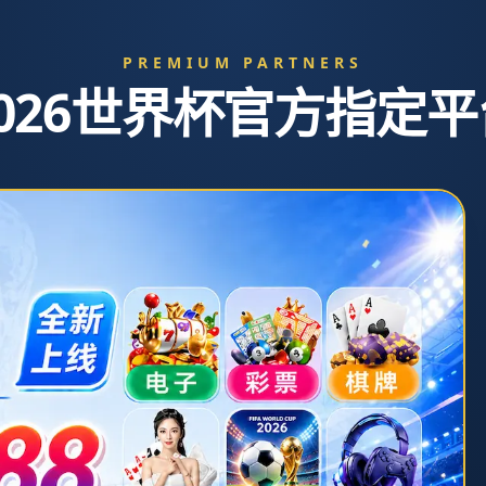
首页
关于我们
产品展示
新闻中心