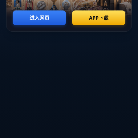
卡拉格：阿尔特塔若下赛季仍无冠军，
2026-08-06T06:30:24+08:00
浏览
：如果阿尔特塔下赛季依然无法赢奖杯那么他可能会被解雇
：阿尔特塔的压力与阿森纳的期待
赛场上，阿森纳作为传统豪门，近年来却始终与冠军奖杯无缘。
迟迟未能实现突破。近日，前利物浦名宿卡拉格在评论中直言，
，那么他的帅位可能会岌岌可危。这一观点迅速引发了球迷和媒
能维持多久？本文将围绕
阿尔特塔的执教表现
和
阿森纳的奖杯期
特塔的执教之路：进步与瓶颈并存
19年接手阿森纳以来，阿尔特塔为球队注入了新的战术理念。他
队。2020年，他带领球队赢得足总杯冠军，这是他执教生涯的
季，阿森纳在联赛和杯赛中均未能再有突破。尤其是在英超争冠
稳定性的不足。
的观点直指问题的核心：
阿尔特塔的战术体系虽然有亮点，但缺