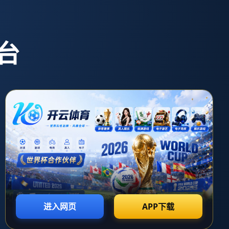
联系乐竞体育