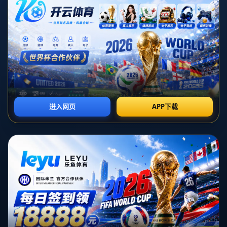
返回列表
周琦时隔5年再次斩获月最佳本土球员 CBA生涯第三次当选
引言：周琦强势回归 CBA赛场再创辉煌
在CBA联赛的激烈角逐中，有一位球员的名字再次成为焦点
——周琦。时隔五年，他再度荣膺月最佳本土球员，这是他
CBA生涯中第三次获此殊荣。这样的成就不仅彰显了他的个
人实力，也为中国篮球注入了新的活力。究竟是什么让周琦
在赛场上如此耀眼？本文将带你一探究竟，解析这位篮球巨
星的回归之路与技术亮点。
周琦的回归：五年沉淀后的爆发
周琦的篮球生涯可谓跌宕起伏。早年他在CBA崭露头角，随
后远赴NBA寻求突破，尽管海外之旅并非一帆风顺，但这段
经历让他积累了宝贵的经验。2023年重返CBA后，周琦以
更加成熟的姿态回归赛场。时隔五年再次获得
月最佳本土球
员
的称号，离不开他在场上的全面表现。无论是内线防守还
是篮下得分，他都展现出统治级的水准，数据统计显示，他
在最近一个月的比赛中场均贡献了
20+得分
和
10+篮板
，这
样的双双数据令人叹服。
技术解析：周琦为何能三度当选