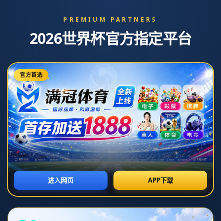
NEWS
新闻中心
周琦5年后再度荣膺CBA月最佳本土球员，职业生涯第三次
获此殊荣
2026-08-06T06:30:24+08:00
浏览次数：